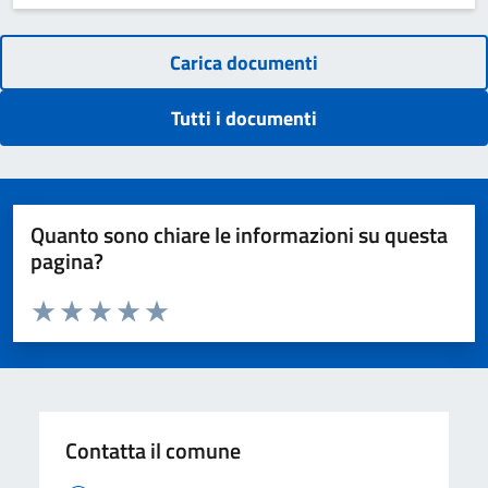
Carica documenti
Tutti i documenti
Quanto sono chiare le informazioni su questa
pagina?
Valuta da 1 a 5 stelle la pagina
Domanda
Valuta 1 stelle su 5
Valuta 2 stelle su 5
Valuta 3 stelle su 5
Valuta 4 stelle su 5
Valuta 5 stelle su 5
Contatta il comune