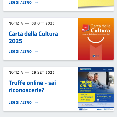
LEGGI ALTRO
CHIUSURA UFFICI COMUNALI 07/10/2025}
NOTIZIA
03 OTT 2025
Carta della Cultura
2025
LEGGI ALTRO
CARTA DELLA CULTURA 2025}
NOTIZIA
29 SET 2025
Truffe online - sai
riconoscerle?
LEGGI ALTRO
TRUFFE ONLINE - SAI RICONOSCERLE?}