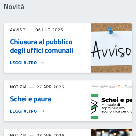
Novità
AVVISO
06 LUG 2026
Chiusura al pubblico
degli uffici comunali
LEGGI ALTRO
CHIUSURA AL PUBBLICO DEGLI UFFICI COMUNALI}
NOTIZIA
27 APR 2026
Schei e paura
LEGGI ALTRO
SCHEI E PAURA}
NOTIZIA
23 APR 2026