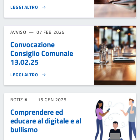
LEGGI ALTRO
INCONTRO CON I GIUDICI DEL TRIBUNALE DI PADOVA}
AVVISO
07 FEB 2025
Convocazione
Consiglio Comunale
13.02.25
LEGGI ALTRO
CONVOCAZIONE CONSIGLIO COMUNALE 13.02.25}
NOTIZIA
15 GEN 2025
Comprendere ed
educare al digitale e al
bullismo