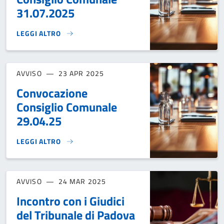
31.07.2025
LEGGI ALTRO
CONVOCAZIONE CONSIGLIO COMUNALE 31.07.2025}
AVVISO
23 APR 2025
Convocazione
Consiglio Comunale
29.04.25
LEGGI ALTRO
CONVOCAZIONE CONSIGLIO COMUNALE 29.04.25}
AVVISO
24 MAR 2025
Incontro con i Giudici
del Tribunale di Padova