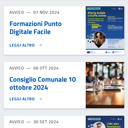
AVVISO
07 NOV 2024
Formazioni Punto
Digitale Facile
LEGGI ALTRO
FORMAZIONI PUNTO DIGITALE FACILE}
AVVISO
06 OTT 2024
Consiglio Comunale 10
ottobre 2024
LEGGI ALTRO
CONSIGLIO COMUNALE 10 OTTOBRE 2024}
AVVISO
30 SET 2024