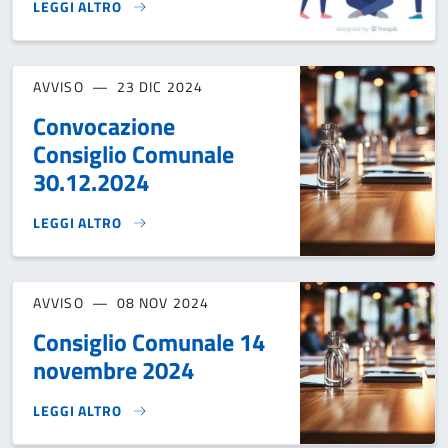
LEGGI ALTRO
COMPRENDERE ED EDUCARE AL DIGITALE E AL BULLISMO}
AVVISO
23 DIC 2024
Convocazione
Consiglio Comunale
30.12.2024
LEGGI ALTRO
CONVOCAZIONE CONSIGLIO COMUNALE 30.12.2024}
AVVISO
08 NOV 2024
Consiglio Comunale 14
novembre 2024
LEGGI ALTRO
CONSIGLIO COMUNALE 14 NOVEMBRE 2024}