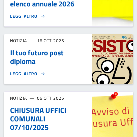
elenco annuale 2026
LEGGI ALTRO
ADOZIONE PROGRAMMA LAVORI PUBBLICI 2026/2028 E REL
NOTIZIA
16 OTT 2025
Il tuo futuro post
diploma
LEGGI ALTRO
IL TUO FUTURO POST DIPLOMA}
NOTIZIA
06 OTT 2025
CHIUSURA UFFICI
COMUNALI
07/10/2025