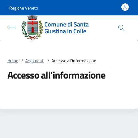
Vai al contenuto
accedi al menu
footer.enter
Regione Veneto
Comune di Santa
Giustina in Colle
Home
/
Argomenti
/
Accesso all'informazione
Accesso all'informazione