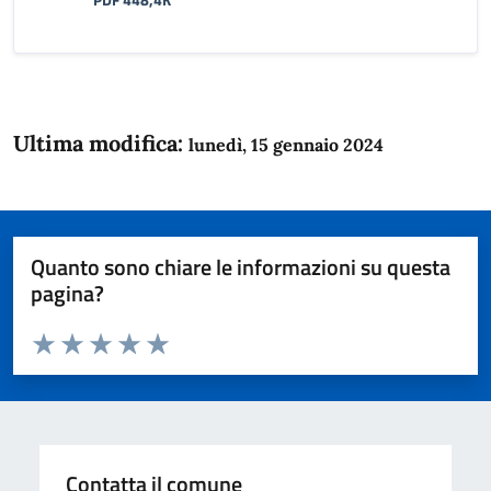
PDF 448,4K
Ultima modifica:
lunedì, 15 gennaio 2024
Quanto sono chiare le informazioni su questa
pagina?
Valuta da 1 a 5 stelle la pagina
Domanda
Valuta 1 stelle su 5
Valuta 2 stelle su 5
Valuta 3 stelle su 5
Valuta 4 stelle su 5
Valuta 5 stelle su 5
Contatta il comune