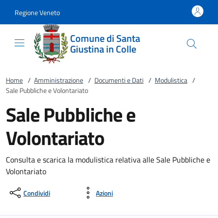
Vai al contenuto
accedi al menu
footer.enter
Regione Veneto
Comune di Santa
Giustina in Colle
Home
/
Amministrazione
/
Documenti e Dati
/
Modulistica
/
Sale Pubbliche e Volontariato
Sale Pubbliche e
Volontariato
Consulta e scarica la modulistica relativa alle Sale Pubbliche e
Volontariato
Condividi
Azioni