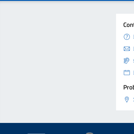
Con
Prob