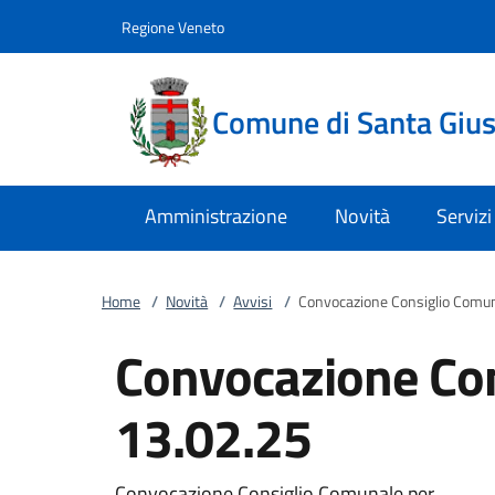
Vai al contenuto
accedi al menu
footer.enter
Regione Veneto
Comune di Santa Giust
Amministrazione
Novità
Servizi
Home
/
Novità
/
Avvisi
/
Convocazione Consiglio Comu
Convocazione Co
13.02.25
Convocazione Consiglio Comunale per