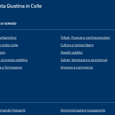
a Giustina in Colle
DI SERVIZIO
urbanistica
Tributi, finanze e contravvenzioni
 stato civile
Cultura e tempo libero
ioni
Appalti pubblici
e sicurezza pubblica
Salute, benessere e assistenza
e e formazione
Imprese e commercio
domande frequenti
Amministrazione trasparente