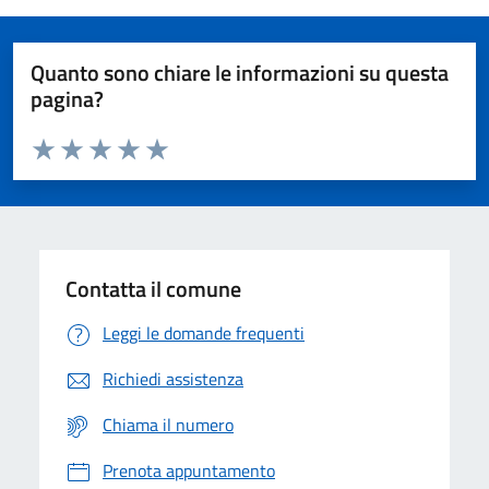
Quanto sono chiare le informazioni su questa
pagina?
Valuta da 1 a 5 stelle la pagina
Domanda
Valuta 1 stelle su 5
Valuta 2 stelle su 5
Valuta 3 stelle su 5
Valuta 4 stelle su 5
Valuta 5 stelle su 5
Contatta il comune
Leggi le domande frequenti
Richiedi assistenza
Chiama il numero
Prenota appuntamento