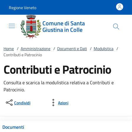
Vai al contenuto
accedi al menu
footer.enter
Regione Veneto
Comune di Santa
Giustina in Colle
Home
/
Amministrazione
/
Documenti e Dati
/
Modulistica
/
Contributi e Patrocinio
Contributi e Patrocinio
Consulta e scarica la modulistica relativa a Contributi e
Patrocinio.
Condividi
Azioni
Documenti