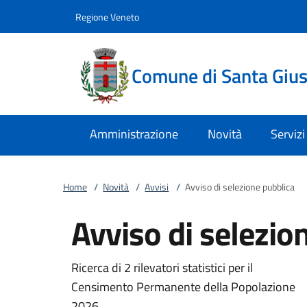
Vai al contenuto
accedi al menu
footer.enter
Regione Veneto
Comune di Santa Giust
Amministrazione
Novità
Servizi
Home
/
Novità
/
Avvisi
/
Avviso di selezione pubblica
Avviso di selezio
Ricerca di 2 rilevatori statistici per il
Censimento Permanente della Popolazione
2026