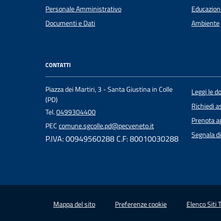
Personale Amministrativo
Educazion
Documenti e Dati
Ambiente
CONTATTI
Piazza dei Martiri, 3 - Santa Giustina in Colle
Leggi le 
(PD)
Richiedi a
Tel.
0499304400
Prenota 
PEC
comune.sgcolle.pd@pecveneto.it
Segnala di
P.IVA: 00949560288 C.F: 80010030288
Mappa del sito
Preferenze cookie
Elenco Siti 