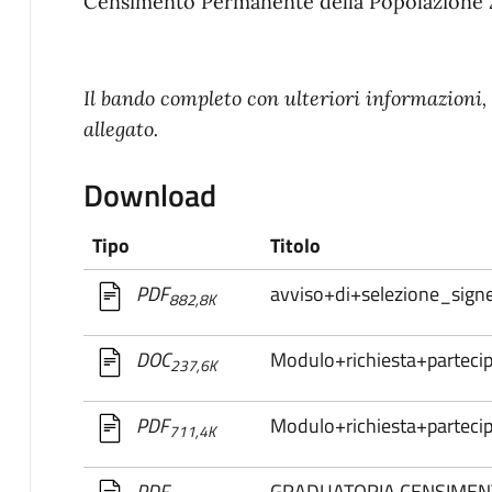
Censimento Permanente della Popolazione 
Il bando completo con ulteriori informazioni, 
allegato.
Download
Tipo
Titolo
avviso+di+selezione_sign
PDF
882,8K
Modulo+richiesta+parteci
DOC
237,6K
Modulo+richiesta+parteci
PDF
711,4K
GRADUATORIA CENSIMEN
PDF