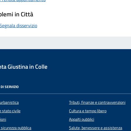
lemi in Città
Segnala disservizio
a Giustina in Colle
DI SERVIZIO
urbanistica
Tributi, finanze e contravvenzioni
 stato civile
Cultura e tempo libero
ioni
Appalti pubblici
e sicurezza pubblica
Salute, benessere e assistenza