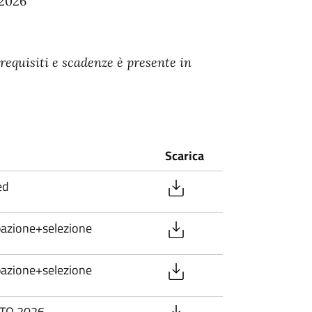
2026"
requisiti e scadenze è presente in
Scarica
ed
pazione+selezione
pazione+selezione
TO 2026