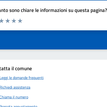
nto sono chiare le informazioni su questa pagina
 da 1 a 5 stelle la pagina
anda
ta 1 stelle su 5
Valuta 2 stelle su 5
Valuta 3 stelle su 5
Valuta 4 stelle su 5
Valuta 5 stelle su 5
tatta il comune
Leggi le domande frequenti
Richiedi assistenza
Chiama il numero
Prenota appuntamento