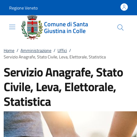
Vai al contenuto
accedi al menu
footer.enter
Regione Veneto
Comune di Santa
Giustina in Colle
Home
/
Amministrazione
/
Uffici
/
Servizio Anagrafe, Stato Civile, Leva, Elettorale, Statistica
Servizio Anagrafe, Stato
Civile, Leva, Elettorale,
Statistica