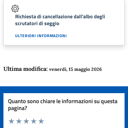
Richiesta di cancellazione dall'albo degli
scrutatori di seggio
ULTERIORI INFORMAZIONI
Ultima modifica:
venerdì, 15 maggio 2026
Quanto sono chiare le informazioni su questa
pagina?
Valuta da 1 a 5 stelle la pagina
Domanda
Valuta 1 stelle su 5
Valuta 2 stelle su 5
Valuta 3 stelle su 5
Valuta 4 stelle su 5
Valuta 5 stelle su 5