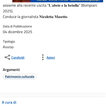
assieme alla recente uscita "𝐋'𝐚𝐛𝐞𝐭𝐞 𝐞 𝐥𝐚 𝐛𝐞𝐭𝐮𝐥𝐥𝐚" (Bompiani
2025).
Conduce la giornalista 𝐍𝐢𝐜𝐨𝐥𝐞𝐭𝐭𝐚 𝐌𝐚𝐬𝐞𝐭𝐭𝐨.
Data di Pubblicazione
04 dicembre 2025
Tipologia
Avviso
Condividi
Azioni
Argomenti
Patrimonio culturale
A cura di