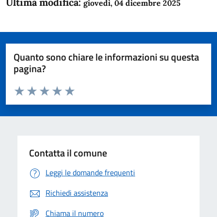
Ultima modifica:
giovedì, 04 dicembre 2025
Quanto sono chiare le informazioni su questa
pagina?
Valuta da 1 a 5 stelle la pagina
Domanda
Valuta 1 stelle su 5
Valuta 2 stelle su 5
Valuta 3 stelle su 5
Valuta 4 stelle su 5
Valuta 5 stelle su 5
Contatta il comune
Leggi le domande frequenti
Richiedi assistenza
Chiama il numero