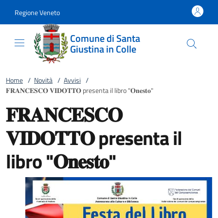
Vai al contenuto
accedi al menu
footer.enter
Regione Veneto
Comune di Santa
Giustina in Colle
Home
/
Novità
/
Avvisi
/
𝐅𝐑𝐀𝐍𝐂𝐄𝐒𝐂𝐎 𝐕𝐈𝐃𝐎𝐓𝐓𝐎 presenta il libro "𝐎𝐧𝐞𝐬𝐭𝐨"
𝐅𝐑𝐀𝐍𝐂𝐄𝐒𝐂𝐎
𝐕𝐈𝐃𝐎𝐓𝐓𝐎 presenta il
libro "𝐎𝐧𝐞𝐬𝐭𝐨"