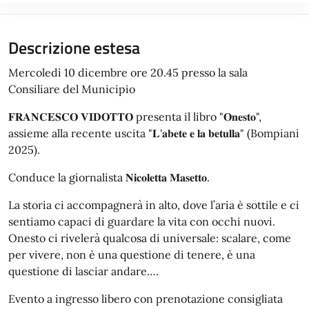
Descrizione estesa
Mercoledì 10 dicembre ore 20.45 presso la sala
Consiliare del Municipio
𝐅𝐑𝐀𝐍𝐂𝐄𝐒𝐂𝐎 𝐕𝐈𝐃𝐎𝐓𝐓𝐎 presenta il libro "𝐎𝐧𝐞𝐬𝐭𝐨",
assieme alla recente uscita "𝐋'𝐚𝐛𝐞𝐭𝐞 𝐞 𝐥𝐚 𝐛𝐞𝐭𝐮𝐥𝐥𝐚" (Bompiani
2025).
Conduce la giornalista 𝐍𝐢𝐜𝐨𝐥𝐞𝐭𝐭𝐚 𝐌𝐚𝐬𝐞𝐭𝐭𝐨.
La storia ci accompagnerà in alto, dove l’aria è sottile e ci
sentiamo capaci di guardare la vita con occhi nuovi.
Onesto ci rivelerà qualcosa di universale: scalare, come
per vivere, non è una questione di tenere, è una
questione di lasciar andare….
Evento a ingresso libero con prenotazione consigliata