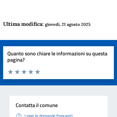
Ultima modifica:
giovedì, 21 agosto 2025
Quanto sono chiare le informazioni su questa
pagina?
Valuta da 1 a 5 stelle la pagina
Domanda
Valuta 1 stelle su 5
Valuta 2 stelle su 5
Valuta 3 stelle su 5
Valuta 4 stelle su 5
Valuta 5 stelle su 5
Contatta il comune
Leggi le domande frequenti