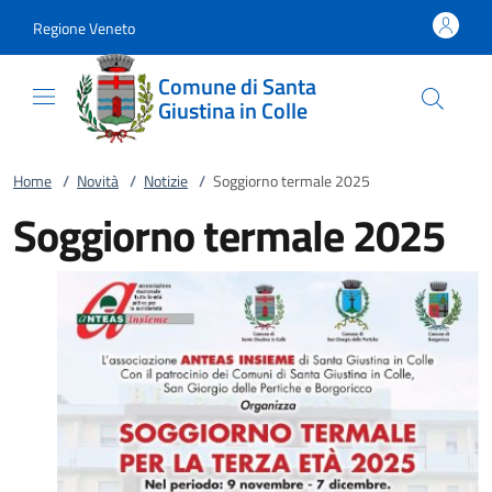
Vai al contenuto
accedi al menu
footer.enter
Regione Veneto
Comune di Santa
Giustina in Colle
Home
/
Novità
/
Notizie
/
Soggiorno termale 2025
Soggiorno termale 2025