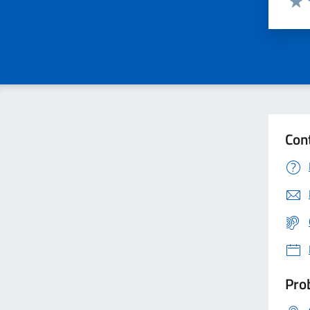
Valu
Con
Prob