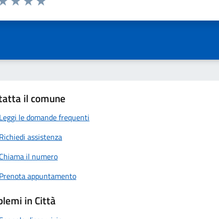
ta 1 stelle su 5
Valuta 2 stelle su 5
Valuta 3 stelle su 5
Valuta 4 stelle su 5
Valuta 5 stelle su 5
tatta il comune
Leggi le domande frequenti
Richiedi assistenza
Chiama il numero
Prenota appuntamento
lemi in Città