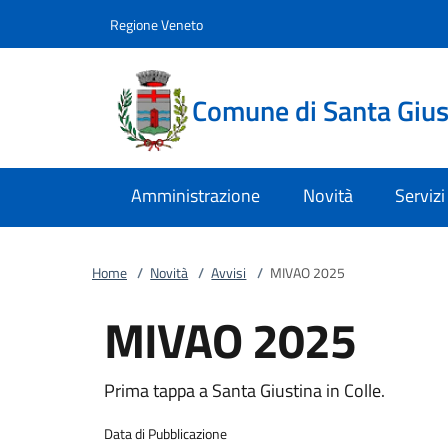
Vai al contenuto
accedi al menu
footer.enter
Regione Veneto
Comune di Santa Giust
Amministrazione
Novità
Servizi
Home
/
Novità
/
Avvisi
/
MIVAO 2025
MIVAO 2025
Prima tappa a Santa Giustina in Colle.
Data di Pubblicazione