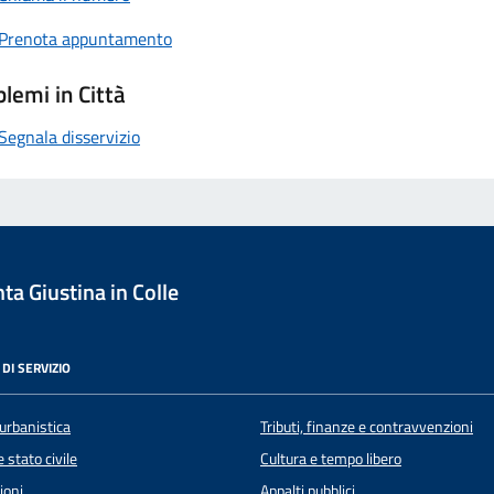
Prenota appuntamento
lemi in Città
Segnala disservizio
a Giustina in Colle
DI SERVIZIO
urbanistica
Tributi, finanze e contravvenzioni
 stato civile
Cultura e tempo libero
ioni
Appalti pubblici