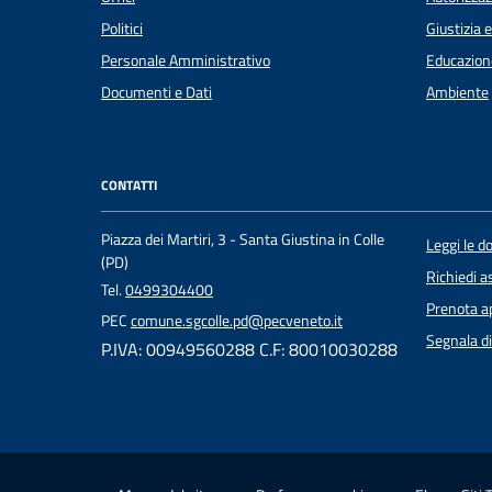
Politici
Giustizia 
Personale Amministrativo
Educazion
Documenti e Dati
Ambiente
CONTATTI
Piazza dei Martiri, 3 - Santa Giustina in Colle
Leggi le 
(PD)
Richiedi a
Tel.
0499304400
Prenota 
PEC
comune.sgcolle.pd@pecveneto.it
Segnala di
P.IVA: 00949560288 C.F: 80010030288