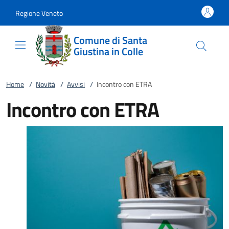
Vai al contenuto
accedi al menu
footer.enter
Regione Veneto
Comune di Santa
Giustina in Colle
Home
/
Novità
/
Avvisi
/
Incontro con ETRA
Incontro con ETRA