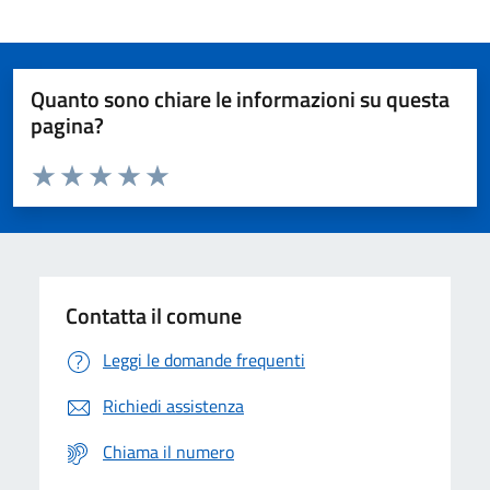
Quanto sono chiare le informazioni su questa
pagina?
Valuta da 1 a 5 stelle la pagina
Domanda
Valuta 1 stelle su 5
Valuta 2 stelle su 5
Valuta 3 stelle su 5
Valuta 4 stelle su 5
Valuta 5 stelle su 5
Contatta il comune
Leggi le domande frequenti
Richiedi assistenza
Chiama il numero