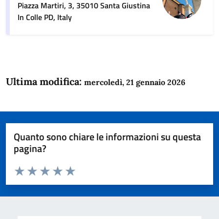
Piazza Martiri, 3, 35010 Santa Giustina
In Colle PD, Italy
Ultima modifica:
mercoledì, 21 gennaio 2026
Quanto sono chiare le informazioni su questa
pagina?
Valuta da 1 a 5 stelle la pagina
Domanda
Valuta 1 stelle su 5
Valuta 2 stelle su 5
Valuta 3 stelle su 5
Valuta 4 stelle su 5
Valuta 5 stelle su 5