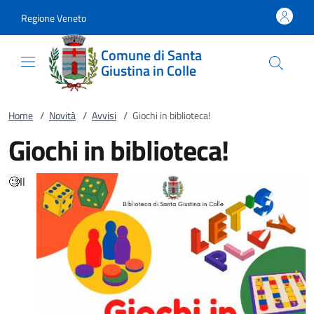
Vai al contenuto
accedi al menu
footer.enter
Regione Veneto
Comune di Santa
Giustina in Colle
Home
/
Novità
/
Avvisi
/
Giochi in biblioteca!
Giochi in biblioteca!
🧐Il