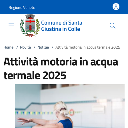
Vai al contenuto
accedi al menu
footer.enter
Regione Veneto
Comune di Santa
Giustina in Colle
Home
/
Novità
/
Notizie
/
Attività motoria in acqua termale 2025
Attività motoria in acqua
termale 2025