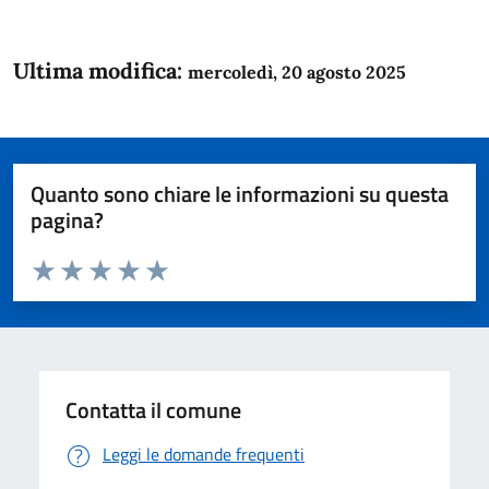
Ultima modifica:
mercoledì, 20 agosto 2025
Quanto sono chiare le informazioni su questa
pagina?
Valuta da 1 a 5 stelle la pagina
Domanda
Valuta 1 stelle su 5
Valuta 2 stelle su 5
Valuta 3 stelle su 5
Valuta 4 stelle su 5
Valuta 5 stelle su 5
Contatta il comune
Leggi le domande frequenti