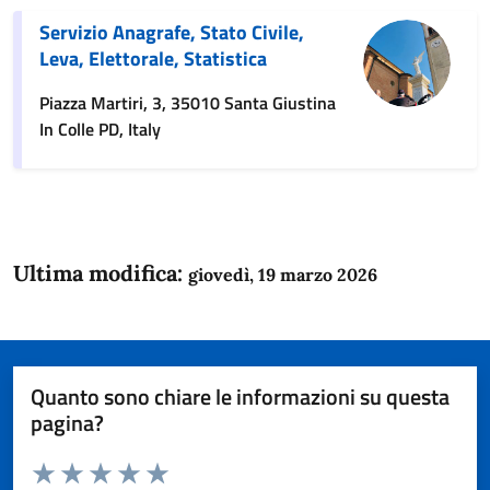
Servizio Anagrafe, Stato Civile,
Leva, Elettorale, Statistica
Piazza Martiri, 3, 35010 Santa Giustina
In Colle PD, Italy
Ultima modifica:
giovedì, 19 marzo 2026
Quanto sono chiare le informazioni su questa
pagina?
Valuta da 1 a 5 stelle la pagina
Domanda