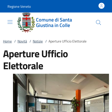
Vai al contenuto
accedi al menu
footer.enter
Regione Veneto
Comune di Santa
Giustina in Colle
Home
/
Novità
/
Notizie
/
Aperture Ufficio Elettorale
Aperture Ufficio
Elettorale