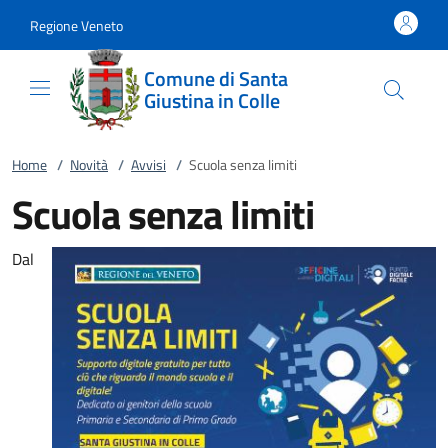
Vai al contenuto
accedi al menu
footer.enter
Regione Veneto
Comune di Santa
Giustina in Colle
Home
/
Novità
/
Avvisi
/
Scuola senza limiti
Scuola senza limiti
Dal