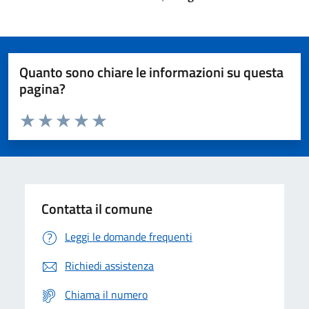
Quanto sono chiare le informazioni su questa
pagina?
Valuta da 1 a 5 stelle la pagina
Domanda
Valuta 1 stelle su 5
Valuta 2 stelle su 5
Valuta 3 stelle su 5
Valuta 4 stelle su 5
Valuta 5 stelle su 5
Contatta il comune
Leggi le domande frequenti
Richiedi assistenza
Chiama il numero