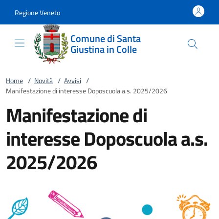
Vai al contenuto
accedi al menu
footer.enter
Regione Veneto
Comune di Santa
Giustina in Colle
Home
/
Novità
/
Avvisi
/
Manifestazione di interesse Doposcuola a.s. 2025/2026
Manifestazione di
interesse Doposcuola a.s.
2025/2026