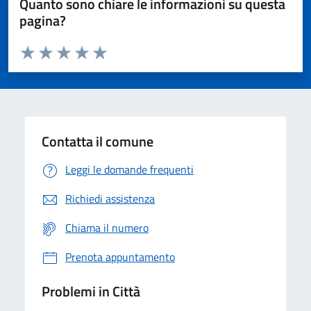
Quanto sono chiare le informazioni su questa
pagina?
Valuta da 1 a 5 stelle la pagina
Domanda
Valuta 1 stelle su 5
Valuta 2 stelle su 5
Valuta 3 stelle su 5
Valuta 4 stelle su 5
Valuta 5 stelle su 5
Contatta il comune
Leggi le domande frequenti
Richiedi assistenza
Chiama il numero
Prenota appuntamento
Problemi in Città