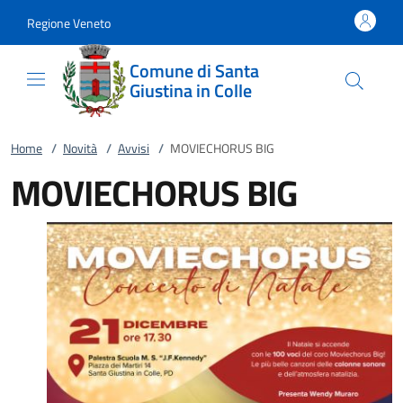
Vai al contenuto
accedi al menu
footer.enter
Regione Veneto
Comune di Santa
Giustina in Colle
Home
/
Novità
/
Avvisi
/
MOVIECHORUS BIG
MOVIECHORUS BIG