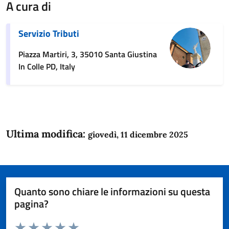
A cura di
Servizio Tributi
Piazza Martiri, 3, 35010 Santa Giustina
In Colle PD, Italy
Ultima modifica:
giovedì, 11 dicembre 2025
Quanto sono chiare le informazioni su questa
pagina?
Valuta da 1 a 5 stelle la pagina
Domanda