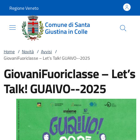
Vai al contenuto
accedi al menu
footer.enter
Regione Veneto
Comune di Santa
Giustina in Colle
Home
/
Novità
/
Avvisi
/
GiovaniFuoriclasse – Let’s Talk! GUAIVO--2025
GiovaniFuoriclasse – Let’s
Talk! GUAIVO--2025