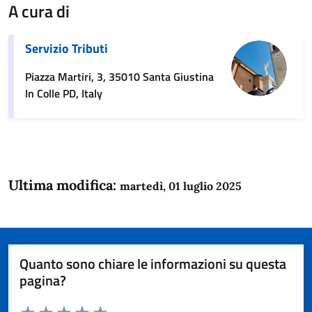
A cura di
Servizio Tributi
Piazza Martiri, 3, 35010 Santa Giustina
In Colle PD, Italy
Ultima modifica:
martedì, 01 luglio 2025
Quanto sono chiare le informazioni su questa
pagina?
Valuta da 1 a 5 stelle la pagina
Domanda