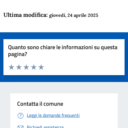
Ultima modifica:
giovedì, 24 aprile 2025
Quanto sono chiare le informazioni su questa
pagina?
Valuta da 1 a 5 stelle la pagina
Domanda
Valuta 1 stelle su 5
Valuta 2 stelle su 5
Valuta 3 stelle su 5
Valuta 4 stelle su 5
Valuta 5 stelle su 5
Contatta il comune
Leggi le domande frequenti
Richiedi assistenza