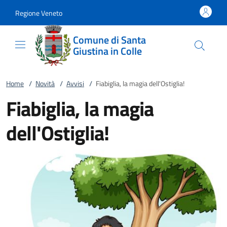
Vai al contenuto
accedi al menu
footer.enter
Regione Veneto
Comune di Santa
Giustina in Colle
Home
/
Novità
/
Avvisi
/
Fiabiglia, la magia dell'Ostiglia!
Fiabiglia, la magia
dell'Ostiglia!