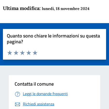
Ultima modifica:
lunedì, 18 novembre 2024
Quanto sono chiare le informazioni su questa
pagina?
Valuta da 1 a 5 stelle la pagina
Domanda
Valuta 1 stelle su 5
Valuta 2 stelle su 5
Valuta 3 stelle su 5
Valuta 4 stelle su 5
Valuta 5 stelle su 5
Contatta il comune
Leggi le domande frequenti
Richiedi assistenza