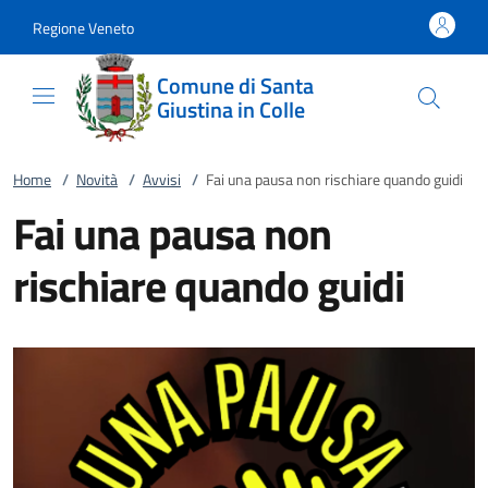
Vai al contenuto
accedi al menu
footer.enter
Regione Veneto
Comune di Santa
Giustina in Colle
Home
/
Novità
/
Avvisi
/
Fai una pausa non rischiare quando guidi
Fai una pausa non
rischiare quando guidi