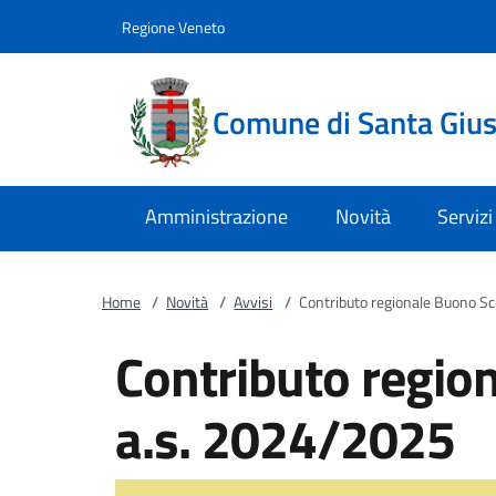
Vai al contenuto
accedi al menu
footer.enter
Regione Veneto
Comune di Santa Giust
Amministrazione
Novità
Servizi
Home
/
Novità
/
Avvisi
/
Contributo regionale Buono S
Contributo regio
a.s. 2024/2025