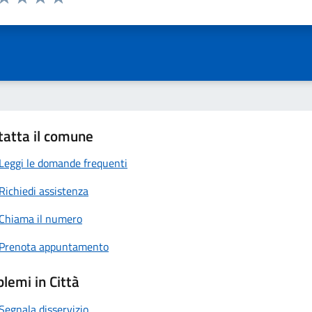
ta 1 stelle su 5
Valuta 2 stelle su 5
Valuta 3 stelle su 5
Valuta 4 stelle su 5
Valuta 5 stelle su 5
tatta il comune
Leggi le domande frequenti
Richiedi assistenza
Chiama il numero
Prenota appuntamento
lemi in Città
Segnala disservizio