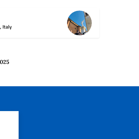
 Italy
2025
?