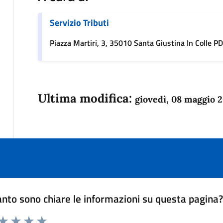
Servizio Tributi
Piazza Martiri, 3, 35010 Santa Giustina In Colle PD,
Ultima modifica:
giovedì, 08 maggio 
nto sono chiare le informazioni su questa pagina
 da 1 a 5 stelle la pagina
anda