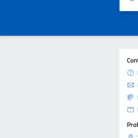
Valu
Con
Prob