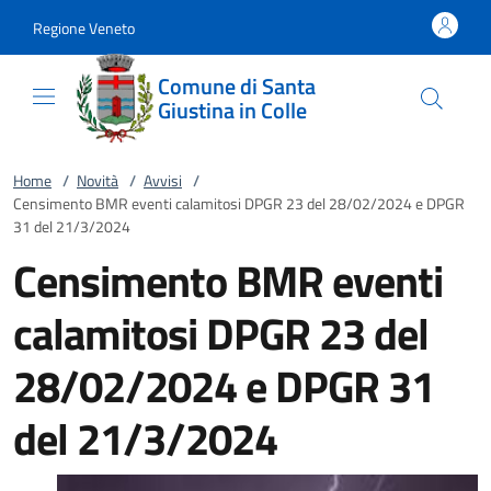
Vai al contenuto
accedi al menu
footer.enter
Regione Veneto
Comune di Santa
Giustina in Colle
Home
/
Novità
/
Avvisi
/
Censimento BMR eventi calamitosi DPGR 23 del 28/02/2024 e DPGR
31 del 21/3/2024
Censimento BMR eventi
calamitosi DPGR 23 del
28/02/2024 e DPGR 31
del 21/3/2024