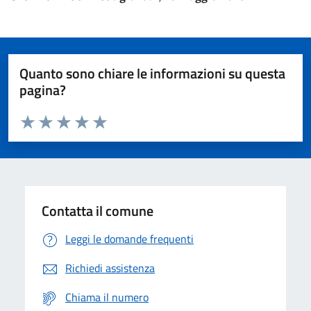
Quanto sono chiare le informazioni su questa
pagina?
Valuta da 1 a 5 stelle la pagina
Domanda
Valuta 1 stelle su 5
Valuta 2 stelle su 5
Valuta 3 stelle su 5
Valuta 4 stelle su 5
Valuta 5 stelle su 5
Contatta il comune
Leggi le domande frequenti
Richiedi assistenza
Chiama il numero