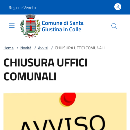
Vai al contenuto
accedi al menu
footer.enter
Regione Veneto
Comune di Santa
Giustina in Colle
Home
/
Novità
/
Avvisi
/
CHIUSURA UFFICI COMUNALI
CHIUSURA UFFICI
COMUNALI