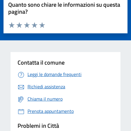
Quanto sono chiare le informazioni su questa
pagina?
Valuta da 1 a 5 stelle la pagina
Domanda
Valuta 1 stelle su 5
Valuta 2 stelle su 5
Valuta 3 stelle su 5
Valuta 4 stelle su 5
Valuta 5 stelle su 5
Contatta il comune
Leggi le domande frequenti
Richiedi assistenza
Chiama il numero
Prenota appuntamento
Problemi in Città