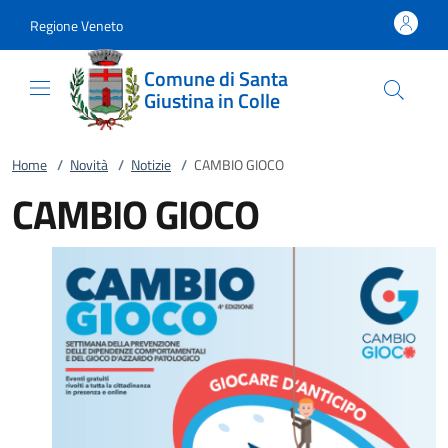
Vai al contenuto
accedi al menu
footer.enter
Regione Veneto
Comune di Santa
Giustina in Colle
Home
/
Novità
/
Notizie
/
CAMBIO GIOCO
CAMBIO GIOCO