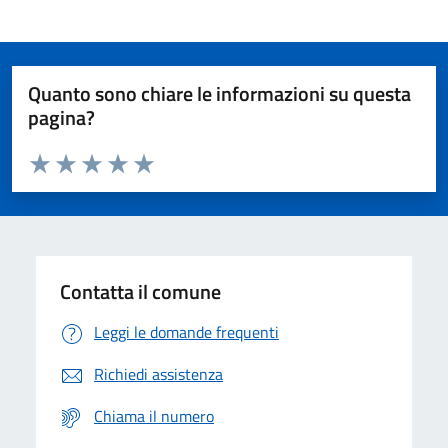
Quanto sono chiare le informazioni su questa
pagina?
Valuta da 1 a 5 stelle la pagina
Domanda
Valuta 1 stelle su 5
Valuta 2 stelle su 5
Valuta 3 stelle su 5
Valuta 4 stelle su 5
Valuta 5 stelle su 5
Contatta il comune
Leggi le domande frequenti
Richiedi assistenza
Chiama il numero