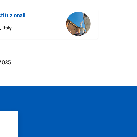
stituzionali
 Italy
 2025
?