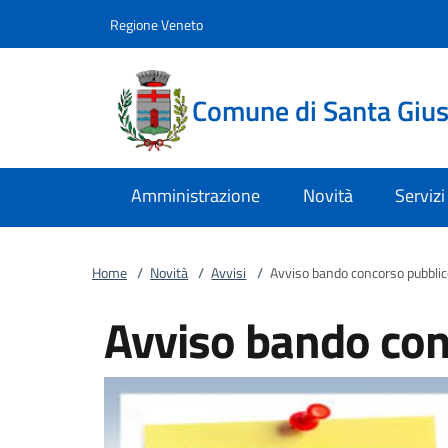
Vai al contenuto
accedi al menu
footer.enter
Regione Veneto
Comune di Santa Giust
Amministrazione
Novità
Servizi
Home
/
Novità
/
Avvisi
/
Avviso bando concorso pubblic
Avviso bando con