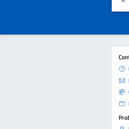
Valu
Con
Prob