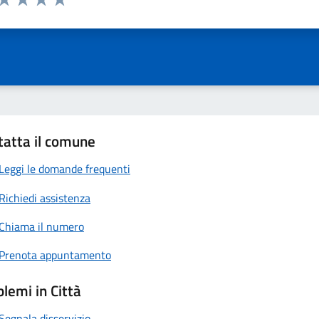
ta 1 stelle su 5
Valuta 2 stelle su 5
Valuta 3 stelle su 5
Valuta 4 stelle su 5
Valuta 5 stelle su 5
tatta il comune
Leggi le domande frequenti
Richiedi assistenza
Chiama il numero
Prenota appuntamento
lemi in Città
Segnala disservizio