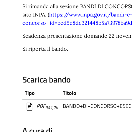
Si rimanda alla sezione BANDI DI CONCORSO
sito INPA. (
https://www.inpa.gov.it/bandi-e
concorso_id=bed5e8dc321448b5a73978ba9d
Scadenza presentazione domande 22 novem
Si riporta il bando.
Scarica bando
Tipo
Titolo
BANDO+DI+CONCORSO+ESEC
PDF
941,2K
A cura di