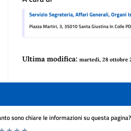
Servizio Segreteria, Affari Generali, Organi I
Piazza Martiri, 3, 35010 Santa Giustina In Colle PD,
Ultima modifica:
martedì, 28 ottobre
nto sono chiare le informazioni su questa pagina
 da 1 a 5 stelle la pagina
anda