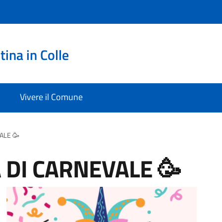
ina in Colle
Vivere il Comune
ALE 🥳
 DI CARNEVALE 🥳