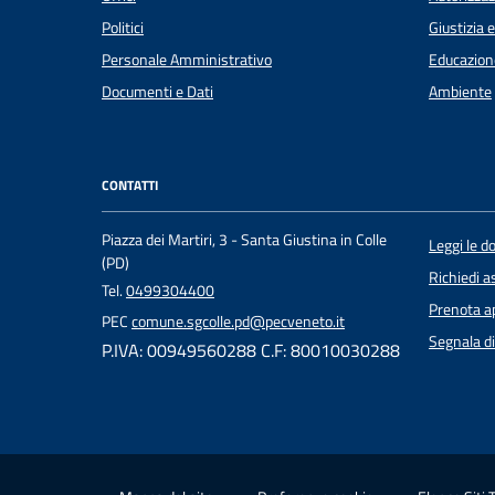
Politici
Giustizia 
Personale Amministrativo
Educazion
Documenti e Dati
Ambiente
CONTATTI
Piazza dei Martiri, 3 - Santa Giustina in Colle
Leggi le 
(PD)
Richiedi a
Tel.
0499304400
Prenota 
PEC
comune.sgcolle.pd@pecveneto.it
Segnala di
P.IVA: 00949560288 C.F: 80010030288