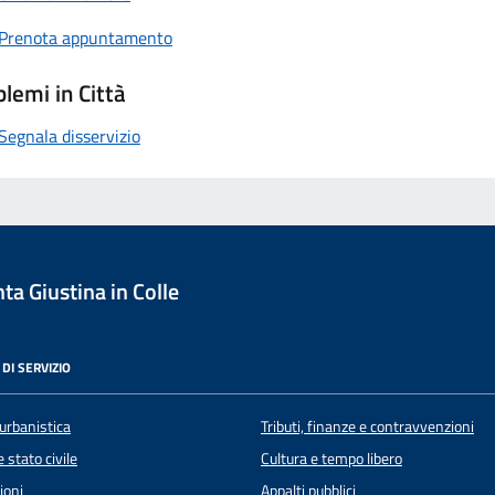
Prenota appuntamento
lemi in Città
Segnala disservizio
a Giustina in Colle
DI SERVIZIO
urbanistica
Tributi, finanze e contravvenzioni
 stato civile
Cultura e tempo libero
ioni
Appalti pubblici