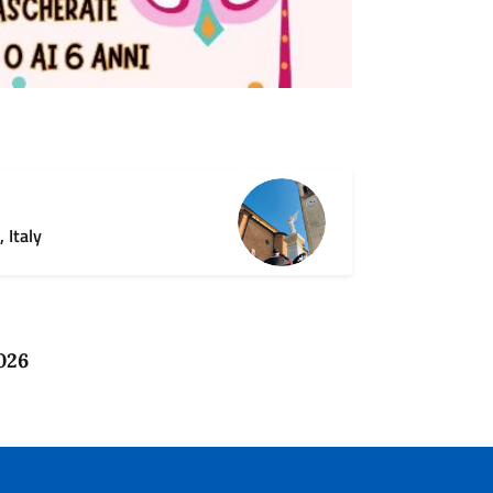
 Italy
026