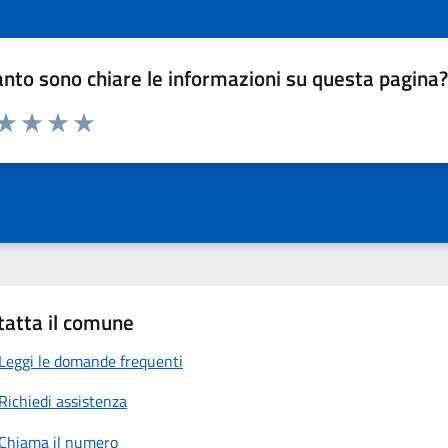
nto sono chiare le informazioni su questa pagina
 da 1 a 5 stelle la pagina
anda
ta 1 stelle su 5
Valuta 2 stelle su 5
Valuta 3 stelle su 5
Valuta 4 stelle su 5
Valuta 5 stelle su 5
tatta il comune
Leggi le domande frequenti
Richiedi assistenza
Chiama il numero