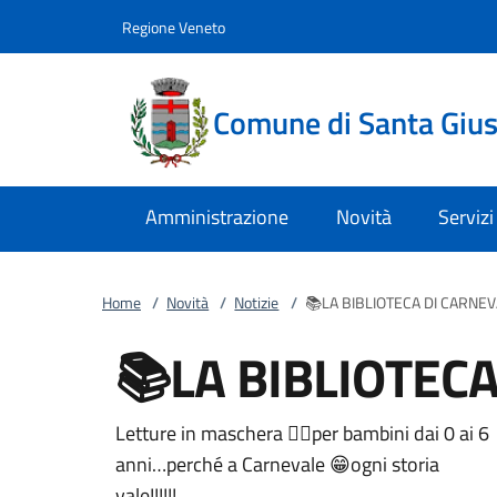
Vai al contenuto
accedi al menu
footer.enter
Regione Veneto
Comune di Santa Giust
Amministrazione
Novità
Servizi
Home
/
Novità
/
Notizie
/
📚LA BIBLIOTECA DI CARNEV
📚LA BIBLIOTECA
Letture in maschera 🦸‍♀️per bambini dai 0 ai 6
anni…perché a Carnevale 😁ogni storia
vale!!!!!!