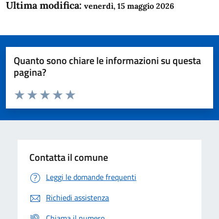
Ultima modifica:
venerdì, 15 maggio 2026
Quanto sono chiare le informazioni su questa
pagina?
Valuta da 1 a 5 stelle la pagina
Domanda
Valuta 1 stelle su 5
Valuta 2 stelle su 5
Valuta 3 stelle su 5
Valuta 4 stelle su 5
Valuta 5 stelle su 5
Contatta il comune
Leggi le domande frequenti
Richiedi assistenza
Chiama il numero