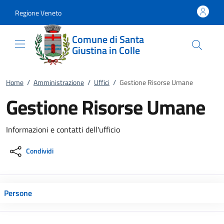
Vai al contenuto
accedi al menu
footer.enter
Regione Veneto
Comune di Santa
Giustina in Colle
Home
/
Amministrazione
/
Uffici
/
Gestione Risorse Umane
Gestione Risorse Umane
Informazioni e contatti dell'ufficio
Condividi
Persone