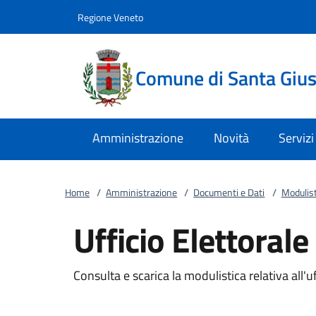
Vai al contenuto
accedi al menu
footer.enter
Regione Veneto
Comune di Santa Giust
Amministrazione
Novità
Servizi
Home
/
Amministrazione
/
Documenti e Dati
/
Modulist
Ufficio Elettorale
Consulta e scarica la modulistica relativa all'uf