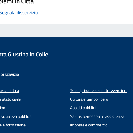
lemi in Città
Segnala disservizio
a Giustina in Colle
DI SERVIZIO
urbanistica
Tributi, finanze e contravvenzioni
 stato civile
Cultura e tempo libero
ioni
Appalti pubblici
e sicurezza pubblica
Salute, benessere e assistenza
e e formazione
Imprese e commercio