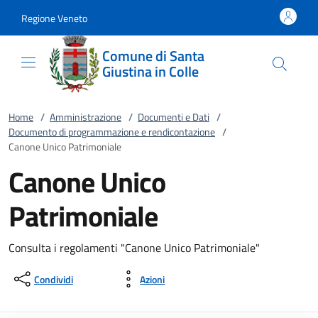
Vai al contenuto
accedi al menu
footer.enter
Regione Veneto
Comune di Santa
Giustina in Colle
Home
/
Amministrazione
/
Documenti e Dati
/
Documento di programmazione e rendicontazione
/
Canone Unico Patrimoniale
Canone Unico
Patrimoniale
Consulta i regolamenti "Canone Unico Patrimoniale"
Condividi
Azioni