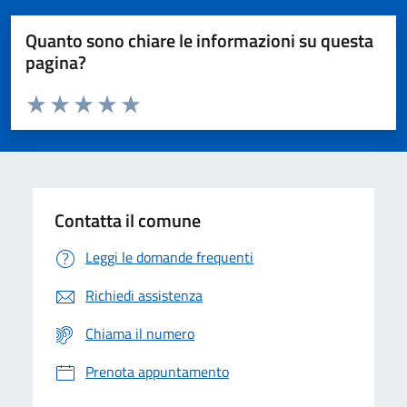
Quanto sono chiare le informazioni su questa
pagina?
Valuta da 1 a 5 stelle la pagina
Domanda
Valuta 1 stelle su 5
Valuta 2 stelle su 5
Valuta 3 stelle su 5
Valuta 4 stelle su 5
Valuta 5 stelle su 5
Contatta il comune
Leggi le domande frequenti
Richiedi assistenza
Chiama il numero
Prenota appuntamento