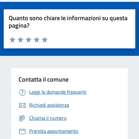
Quanto sono chiare le informazioni su questa
pagina?
Valuta da 1 a 5 stelle la pagina
Domanda
Valuta 1 stelle su 5
Valuta 2 stelle su 5
Valuta 3 stelle su 5
Valuta 4 stelle su 5
Valuta 5 stelle su 5
Contatta il comune
Leggi le domande frequenti
Richiedi assistenza
Chiama il numero
Prenota appuntamento