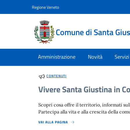
Vai al contenuto
accedi al menu
footer.enter
Regione Veneto
Comune di Santa Giust
Amministrazione
Novità
Servizi
CONTENUTI
Vivere Santa Giustina in Co
Scopri cosa offre il territorio, informati sul
Partecipa alla vita e alla crescita della comu
VAI ALLA PAGINA