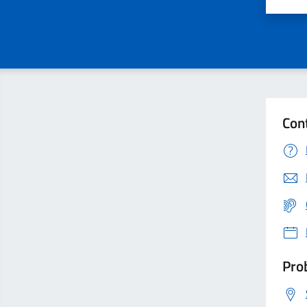
Valu
Con
Prob