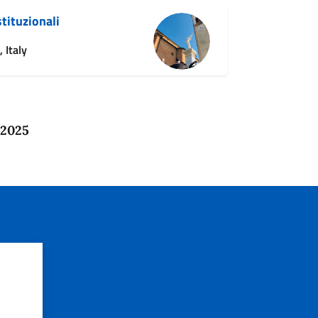
stituzionali
 Italy
 2025
?