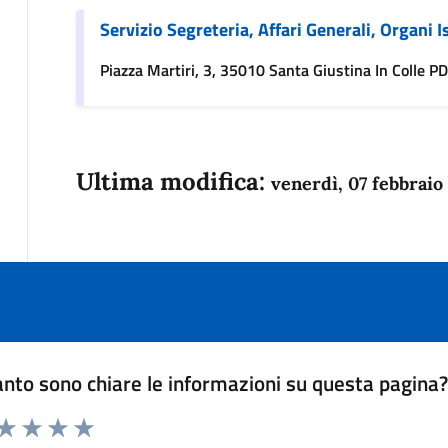
Servizio Segreteria, Affari Generali, Organi I
Piazza Martiri, 3, 35010 Santa Giustina In Colle PD,
Ultima modifica:
venerdì, 07 febbraio
nto sono chiare le informazioni su questa pagina
 da 1 a 5 stelle la pagina
anda