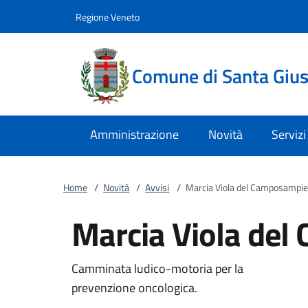
Vai al contenuto
accedi al menu
footer.enter
Regione Veneto
Comune di Santa Giust
Amministrazione
Novità
Servizi
Home
/
Novità
/
Avvisi
/
Marcia Viola del Camposampi
Marcia Viola de
Camminata ludico-motoria per la
prevenzione oncologica.