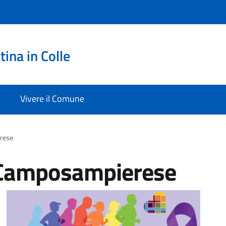
ina in Colle
Vivere il Comune
erese
l Camposampierese