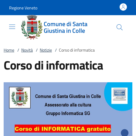
Vai al contenuto
accedi al menu
footer.enter
Regione Veneto
Comune di Santa
Giustina in Colle
Home
/
Novità
/
Notizie
/
Corso di informatica
Corso di informatica