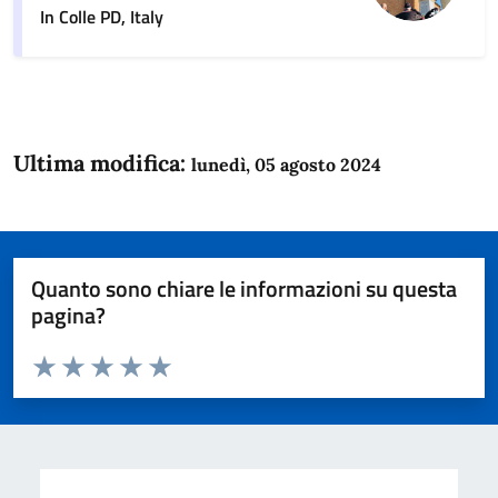
In Colle PD, Italy
Ultima modifica:
lunedì, 05 agosto 2024
Quanto sono chiare le informazioni su questa
pagina?
Valuta da 1 a 5 stelle la pagina
Domanda
Valuta 1 stelle su 5
Valuta 2 stelle su 5
Valuta 3 stelle su 5
Valuta 4 stelle su 5
Valuta 5 stelle su 5