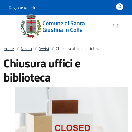
Vai al contenuto
accedi al menu
footer.enter
Regione Veneto
Comune di Santa
Giustina in Colle
Home
/
Novità
/
Avvisi
/
Chiusura uffici e biblioteca
Chiusura uffici e
biblioteca