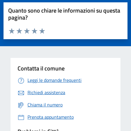
Quanto sono chiare le informazioni su questa
pagina?
Valuta da 1 a 5 stelle la pagina
Domanda
Valuta 1 stelle su 5
Valuta 2 stelle su 5
Valuta 3 stelle su 5
Valuta 4 stelle su 5
Valuta 5 stelle su 5
Contatta il comune
Leggi le domande frequenti
Richiedi assistenza
Chiama il numero
Prenota appuntamento