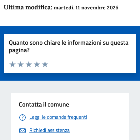
Ultima modifica:
martedì, 11 novembre 2025
Quanto sono chiare le informazioni su questa
pagina?
Valuta da 1 a 5 stelle la pagina
Domanda
Valuta 1 stelle su 5
Valuta 2 stelle su 5
Valuta 3 stelle su 5
Valuta 4 stelle su 5
Valuta 5 stelle su 5
Contatta il comune
Leggi le domande frequenti
Richiedi assistenza