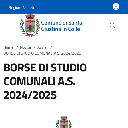
Vai al contenuto
accedi al menu
footer.enter
Regione Veneto
Comune di Santa
Giustina in Colle
Home
/
Novità
/
Avvisi
/
BORSE DI STUDIO COMUNALI A.S. 2024/2025
BORSE DI STUDIO
COMUNALI A.S.
2024/2025