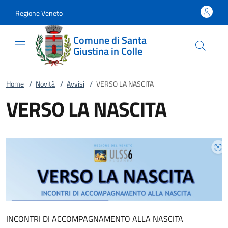
Vai al contenuto
accedi al menu
footer.enter
Regione Veneto
Comune di Santa
Giustina in Colle
Home
/
Novità
/
Avvisi
/
VERSO LA NASCITA
VERSO LA NASCITA
INCONTRI DI ACCOMPAGNAMENTO ALLA NASCITA