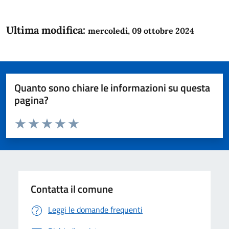
Ultima modifica:
mercoledì, 09 ottobre 2024
Quanto sono chiare le informazioni su questa
pagina?
Valuta da 1 a 5 stelle la pagina
Domanda
Valuta 1 stelle su 5
Valuta 2 stelle su 5
Valuta 3 stelle su 5
Valuta 4 stelle su 5
Valuta 5 stelle su 5
Contatta il comune
Leggi le domande frequenti