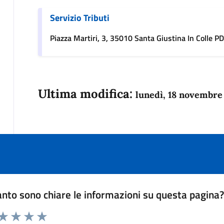
Servizio Tributi
Piazza Martiri, 3, 35010 Santa Giustina In Colle PD,
Ultima modifica:
lunedì, 18 novembre
nto sono chiare le informazioni su questa pagina
 da 1 a 5 stelle la pagina
anda