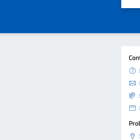
Valu
Con
Prob