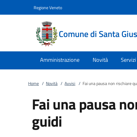
Vai al contenuto
accedi al menu
footer.enter
Regione Veneto
Comune di Santa Giust
Amministrazione
Novità
Servizi
Home
/
Novità
/
Avvisi
/
Fai una pausa non rischiare qu
Fai una pausa no
guidi