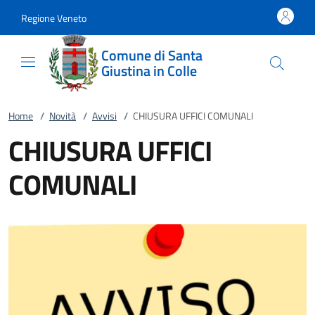
Vai al contenuto
accedi al menu
footer.enter
Regione Veneto
Comune di Santa
Giustina in Colle
Home
/
Novità
/
Avvisi
/
CHIUSURA UFFICI COMUNALI
CHIUSURA UFFICI
COMUNALI