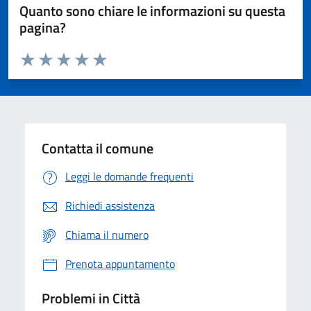
Quanto sono chiare le informazioni su questa
pagina?
Valuta da 1 a 5 stelle la pagina
Domanda
Valuta 1 stelle su 5
Valuta 2 stelle su 5
Valuta 3 stelle su 5
Valuta 4 stelle su 5
Valuta 5 stelle su 5
Contatta il comune
Leggi le domande frequenti
Richiedi assistenza
Chiama il numero
Prenota appuntamento
Problemi in Città