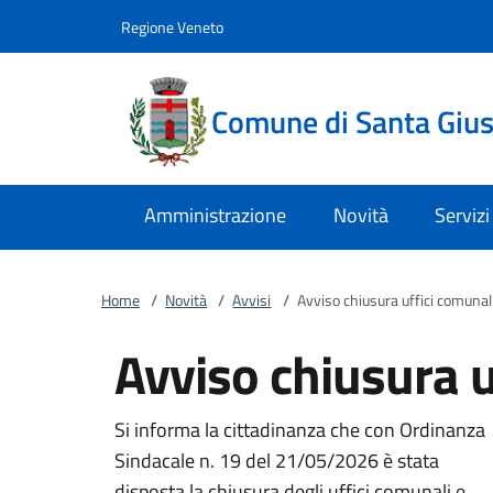
Vai al contenuto
accedi al menu
footer.enter
Regione Veneto
Comune di Santa Giust
Amministrazione
Novità
Servizi
Home
/
Novità
/
Avvisi
/
Avviso chiusura uffici comunal
Avviso chiusura u
Si informa la cittadinanza che con Ordinanza
Sindacale n. 19 del 21/05/2026 è stata
disposta la chiusura degli uffici comunali e