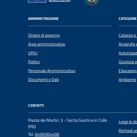
AMMINISTRAZIONE
CATEGORIE 
Organi di governo
Catasto e 
Aree amministrative
Anagrafe e
Uffici
Autorizzaz
Politici
Giustizia 
Personale Amministrativo
Educazion
Documenti e Dati
Ambiente
CONTATTI
Piazza dei Martiri, 3 - Santa Giustina in Colle
Leggi le 
(PD)
Richiedi a
Tel.
0499304400