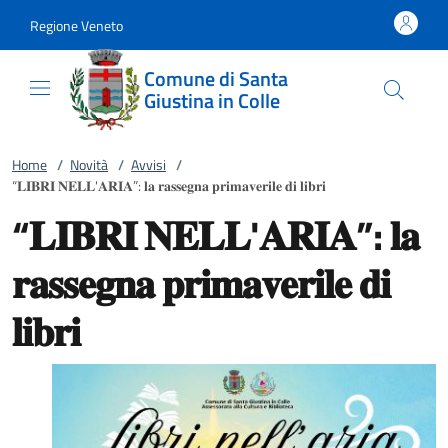
Vai al contenuto
accedi al menu
footer.enter
Regione Veneto
Comune di Santa
Giustina in Colle
Home
/
Novità
/
Avvisi
/
“𝐋𝐈𝐁𝐑𝐈 𝐍𝐄𝐋𝐋'𝐀𝐑𝐈𝐀”: 𝐥𝐚 𝐫𝐚𝐬𝐬𝐞𝐠𝐧𝐚 𝐩𝐫𝐢𝐦𝐚𝐯𝐞𝐫𝐢𝐥𝐞 𝐝𝐢 𝐥𝐢𝐛𝐫𝐢
“𝐋𝐈𝐁𝐑𝐈 𝐍𝐄𝐋𝐋'𝐀𝐑𝐈𝐀”: 𝐥𝐚
𝐫𝐚𝐬𝐬𝐞𝐠𝐧𝐚 𝐩𝐫𝐢𝐦𝐚𝐯𝐞𝐫𝐢𝐥𝐞 𝐝𝐢
𝐥𝐢𝐛𝐫𝐢