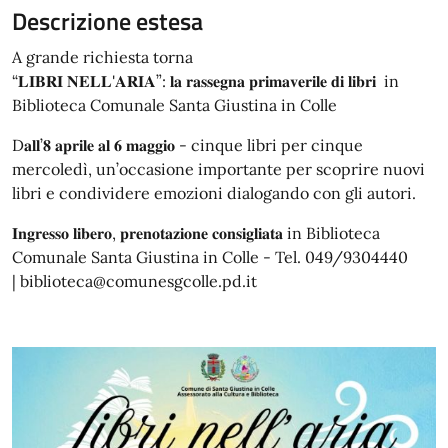
Descrizione estesa
A grande richiesta torna
“𝐋𝐈𝐁𝐑𝐈 𝐍𝐄𝐋𝐋'𝐀𝐑𝐈𝐀”: 𝐥𝐚 𝐫𝐚𝐬𝐬𝐞𝐠𝐧𝐚 𝐩𝐫𝐢𝐦𝐚𝐯𝐞𝐫𝐢𝐥𝐞 𝐝𝐢 𝐥𝐢𝐛𝐫𝐢 in
Biblioteca Comunale Santa Giustina in Colle
D𝐚𝐥𝐥’𝟖 𝐚𝐩𝐫𝐢𝐥𝐞 𝐚𝐥 𝟔 𝐦𝐚𝐠𝐠𝐢𝐨 - cinque libri per cinque
mercoledì, un’occasione importante per scoprire nuovi
libri e condividere emozioni dialogando con gli autori.
𝐈𝐧𝐠𝐫𝐞𝐬𝐬𝐨 𝐥𝐢𝐛𝐞𝐫𝐨, 𝐩𝐫𝐞𝐧𝐨𝐭𝐚𝐳𝐢𝐨𝐧𝐞 𝐜𝐨𝐧𝐬𝐢𝐠𝐥𝐢𝐚𝐭𝐚 in Biblioteca
Comunale Santa Giustina in Colle - Tel. 049/9304440
| biblioteca@comunesgcolle.pd.it