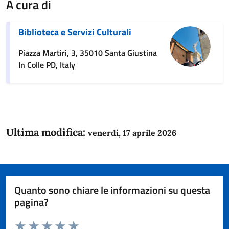
A cura di
Biblioteca e Servizi Culturali
Piazza Martiri, 3, 35010 Santa Giustina
In Colle PD, Italy
Ultima modifica:
venerdì, 17 aprile 2026
Quanto sono chiare le informazioni su questa
pagina?
Valuta da 1 a 5 stelle la pagina
Domanda