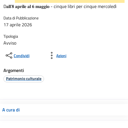
D𝐚𝐥𝐥’𝟖 𝐚𝐩𝐫𝐢𝐥𝐞 𝐚𝐥 𝟔 𝐦𝐚𝐠𝐠𝐢𝐨 - cinque libri per cinque mercoledì
Data di Pubblicazione
17 aprile 2026
Tipologia
Avviso
Condividi
Azioni
Argomenti
Patrimonio culturale
A cura di