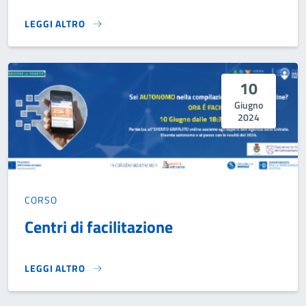
LEGGI ALTRO
TRA PALCO E STELLE... UN TERRITORIO IN SCENA}
10
Giugno
2024
CORSO
Centri di facilitazione
LEGGI ALTRO
CENTRI DI FACILITAZIONE}