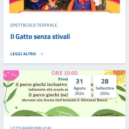
SPETTACOLO TEATRALE
Il Gatto senza stivali
LEGGI ALTRO
IL GATTO SENZA STIVALI}
31
28
Agosto
Settembre
2024
2024
LETTURA(PUBBLICA)