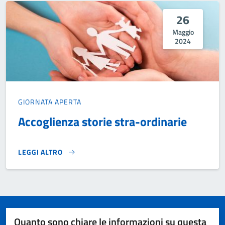
26
Maggio
2024
GIORNATA APERTA
Accoglienza storie stra-ordinarie
LEGGI ALTRO
ACCOGLIENZA STORIE STRA-ORDINARIE}
Quanto sono chiare le informazioni su questa