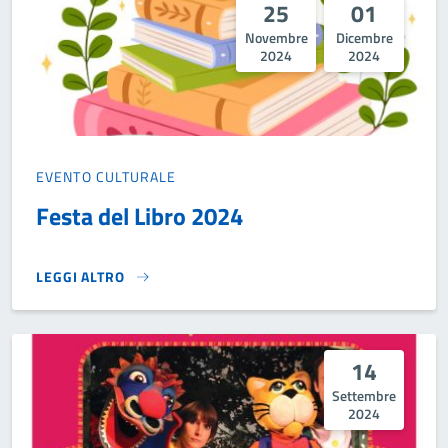
25
01
Novembre
Dicembre
2024
2024
EVENTO CULTURALE
Festa del Libro 2024
LEGGI ALTRO
FESTA DEL LIBRO 2024}
14
Settembre
2024