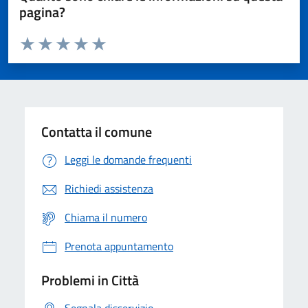
pagina?
Valuta da 1 a 5 stelle la pagina
Domanda
Valuta 1 stelle su 5
Valuta 2 stelle su 5
Valuta 3 stelle su 5
Valuta 4 stelle su 5
Valuta 5 stelle su 5
Contatta il comune
Leggi le domande frequenti
Richiedi assistenza
Chiama il numero
Prenota appuntamento
Problemi in Città