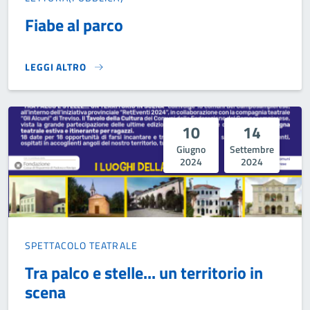
Fiabe al parco
LEGGI ALTRO
FIABE AL PARCO}
10
14
Giugno
Settembre
2024
2024
SPETTACOLO TEATRALE
Tra palco e stelle... un territorio in
scena