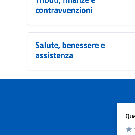
contravvenzioni
Salute, benessere e
assistenza
Qua
Valuta
Dom