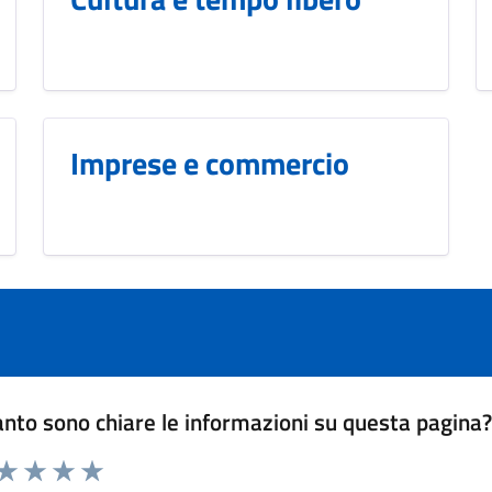
Imprese e commercio
nto sono chiare le informazioni su questa pagina
 da 1 a 5 stelle la pagina
anda