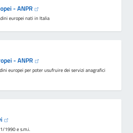
europei - ANPR
dini europei nati in Italia
uropei - ANPR
ini europei per poter usufruire dei servizi anagrafici
vi
1/1990 e s.m.i.