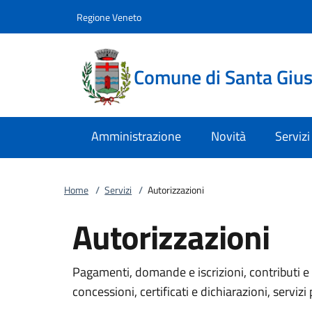
Vai al contenuto
accedi al menu
footer.enter
Regione Veneto
Comune di Santa Giust
Amministrazione
Novità
Servizi
Home
/
Servizi
/
Autorizzazioni
Autorizzazioni
Pagamenti, domande e iscrizioni, contributi e 
concessioni, certificati e dichiarazioni, servizi 