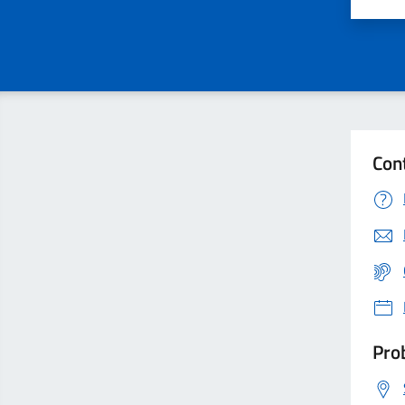
Valu
Con
Prob