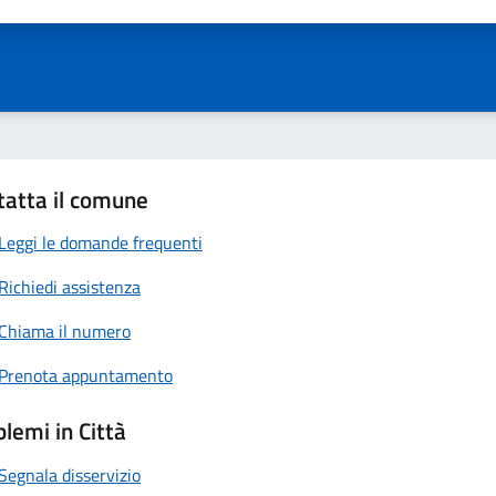
ta 1 stelle su 5
Valuta 2 stelle su 5
Valuta 3 stelle su 5
Valuta 4 stelle su 5
Valuta 5 stelle su 5
tatta il comune
Leggi le domande frequenti
Richiedi assistenza
Chiama il numero
Prenota appuntamento
lemi in Città
Segnala disservizio