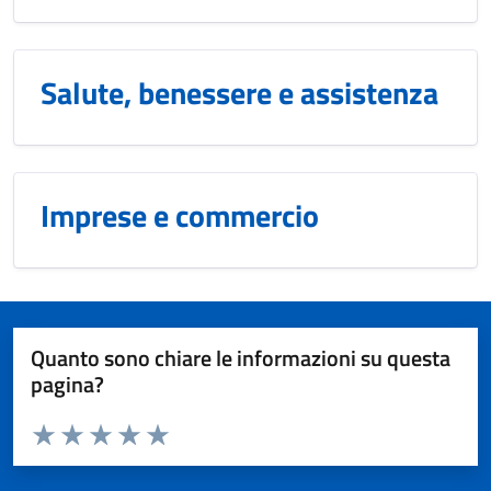
Salute, benessere e assistenza
Imprese e commercio
Quanto sono chiare le informazioni su questa
pagina?
Valuta da 1 a 5 stelle la pagina
Domanda
Valuta 1 stelle su 5
Valuta 2 stelle su 5
Valuta 3 stelle su 5
Valuta 4 stelle su 5
Valuta 5 stelle su 5