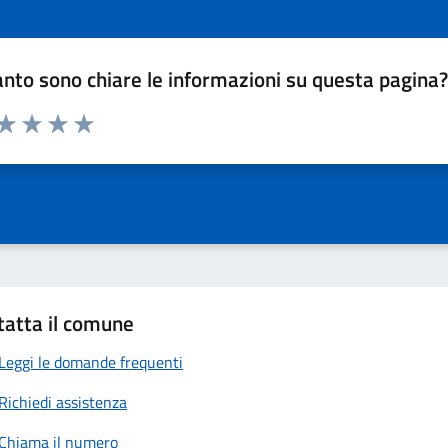
nto sono chiare le informazioni su questa pagina
 da 1 a 5 stelle la pagina
anda
ta 1 stelle su 5
Valuta 2 stelle su 5
Valuta 3 stelle su 5
Valuta 4 stelle su 5
Valuta 5 stelle su 5
tatta il comune
Leggi le domande frequenti
Richiedi assistenza
Chiama il numero