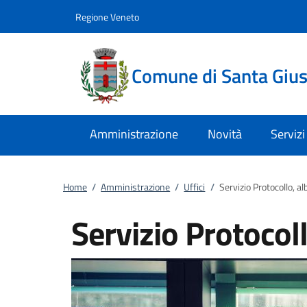
Vai al contenuto
accedi al menu
footer.enter
Regione Veneto
Comune di Santa Giust
Amministrazione
Novità
Servizi
Home
/
Amministrazione
/
Uffici
/
Servizio Protocollo, al
Servizio Protocoll