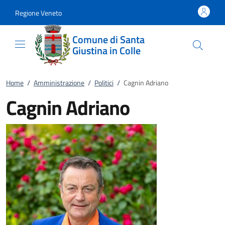
Vai al contenuto
accedi al menu
footer.enter
Regione Veneto
Comune di Santa
Giustina in Colle
Home
/
Amministrazione
/
Politici
/
Cagnin Adriano
Cagnin Adriano