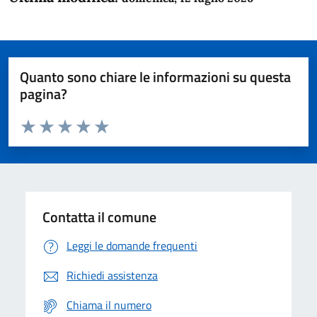
Quanto sono chiare le informazioni su questa
pagina?
Valuta da 1 a 5 stelle la pagina
Domanda
Valuta 1 stelle su 5
Valuta 2 stelle su 5
Valuta 3 stelle su 5
Valuta 4 stelle su 5
Valuta 5 stelle su 5
Contatta il comune
Leggi le domande frequenti
Richiedi assistenza
Chiama il numero