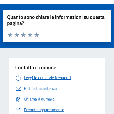
Quanto sono chiare le informazioni su questa
pagina?
Valuta da 1 a 5 stelle la pagina
Domanda
Valuta 1 stelle su 5
Valuta 2 stelle su 5
Valuta 3 stelle su 5
Valuta 4 stelle su 5
Valuta 5 stelle su 5
Contatta il comune
Leggi le domande frequenti
Richiedi assistenza
Chiama il numero
Prenota appuntamento