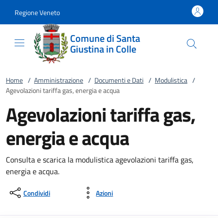
Vai al contenuto
accedi al menu
footer.enter
Regione Veneto
Comune di Santa
Giustina in Colle
Home
/
Amministrazione
/
Documenti e Dati
/
Modulistica
/
Agevolazioni tariffa gas, energia e acqua
Agevolazioni tariffa gas,
energia e acqua
Consulta e scarica la modulistica agevolazioni tariffa gas,
energia e acqua.
Condividi
Azioni