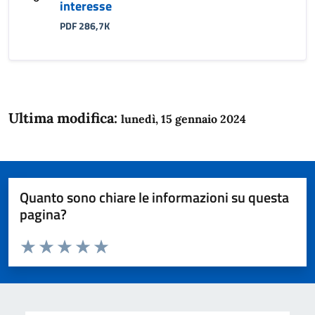
interesse
PDF 286,7K
Ultima modifica:
lunedì, 15 gennaio 2024
Quanto sono chiare le informazioni su questa
pagina?
Valuta da 1 a 5 stelle la pagina
Domanda
Valuta 1 stelle su 5
Valuta 2 stelle su 5
Valuta 3 stelle su 5
Valuta 4 stelle su 5
Valuta 5 stelle su 5