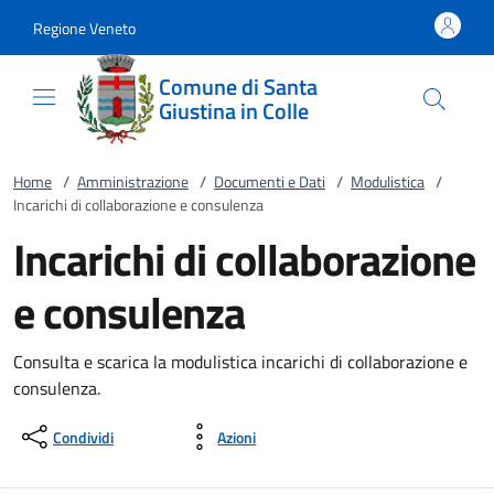
Vai al contenuto
accedi al menu
footer.enter
Regione Veneto
Comune di Santa
Giustina in Colle
Home
/
Amministrazione
/
Documenti e Dati
/
Modulistica
/
Incarichi di collaborazione e consulenza
Incarichi di collaborazione
e consulenza
Consulta e scarica la modulistica incarichi di collaborazione e
consulenza.
Condividi
Azioni