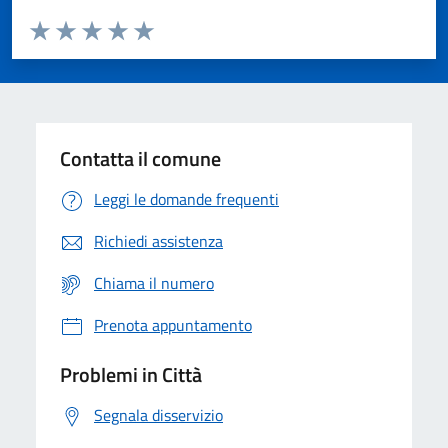
Valuta da 1 a 5 stelle la pagina
Domanda
Valuta 1 stelle su 5
Valuta 2 stelle su 5
Valuta 3 stelle su 5
Valuta 4 stelle su 5
Valuta 5 stelle su 5
Contatta il comune
Leggi le domande frequenti
Richiedi assistenza
Chiama il numero
Prenota appuntamento
Problemi in Città
Segnala disservizio