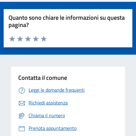
Quanto sono chiare le informazioni su questa
pagina?
Valuta da 1 a 5 stelle la pagina
Domanda
Valuta 1 stelle su 5
Valuta 2 stelle su 5
Valuta 3 stelle su 5
Valuta 4 stelle su 5
Valuta 5 stelle su 5
Contatta il comune
Leggi le domande frequenti
Richiedi assistenza
Chiama il numero
Prenota appuntamento